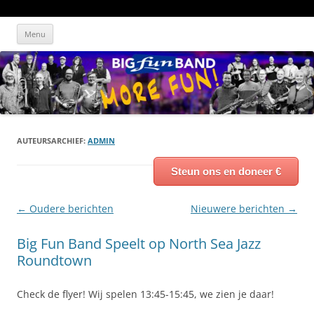
Ga
Big Fun Band
Blaast het dak er af!
naar
Menu
de
inhoud
AUTEURSARCHIEF:
ADMIN
Steun ons en doneer €
Berichtnavigatie
←
Oudere berichten
Nieuwere berichten
→
Big Fun Band Speelt op North Sea Jazz
Roundtown
Check de flyer! Wij spelen 13:45-15:45, we zien je daar!