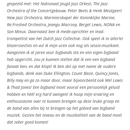
gespeeld met: Het Nationaal Jeugd Jazz Orkest, The Jazz
Orchestra of the Concertgebouw, Peter Beets & Henk Meutgeert
New Jazz Orchestra, Marinierskapel der Koninklijke Marine,
Re:Freshed Orchestra, Jeangu Macrooy, Berget Lewis, NONA en
Son Mieux. Daarnaast ben ik mede-oprichter en lead-
trompettist van het Dutch Jazz Collective. Ook speel ik in allerlei
blazerssecties en vul ik mijn uren ook nog als sessie-muzikant.
Aangezien ik al jaren voor bigbands sta en een eigen bigband
heb opgericht, zou je kunnen stellen dat ik een een bigband
fanaat ben, en dat klopt! Ik ben dol op met name de oudere
bigbands, denk aan Duke Ellington, Count Basie, Quincy Jones,
Billy may en ga zo maar door, maar bijvoorbeeld ook Mel Lewis
& Thad Jones! Een bigband moet vooral een persoonlijk geluid
hebben en héél erg hard swingen! Ik hoop mijn ervaring en
enthousiasme over te kunnen brengen op deze leuke groep en
de band van alles bij te brengen op het gebied van bigband
muziek. Gezien het niveau en de muzikaliteit van de band moet
dat zeker goed komen!