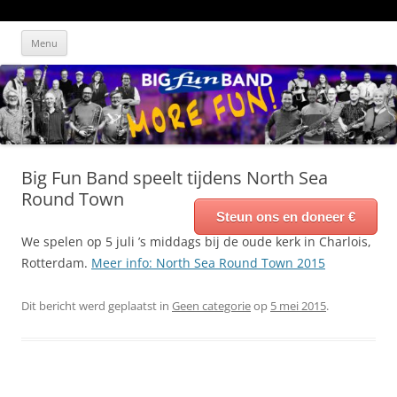
Ga
Big Fun Band
Blaast het dak er af!
naar
Menu
de
inhoud
Big Fun Band speelt tijdens North Sea
Round Town
Steun ons en doneer €
We spelen op 5 juli ’s middags bij de oude kerk in Charlois,
Rotterdam.
Meer info: North Sea Round Town 2015
Dit bericht werd geplaatst in
Geen categorie
op
5 mei 2015
.