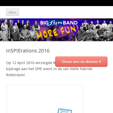
Ga
Big Fun Band
Blaast het dak er af!
naar
Menu
de
inhoud
InSPIErations 2016
Steun ons en doneer €
Op 12 April 2016 verzorgde Big Fun Band een muzikale
bijdrage aan het SPIE event in de van Nelle Fabriek
Rotterdam!