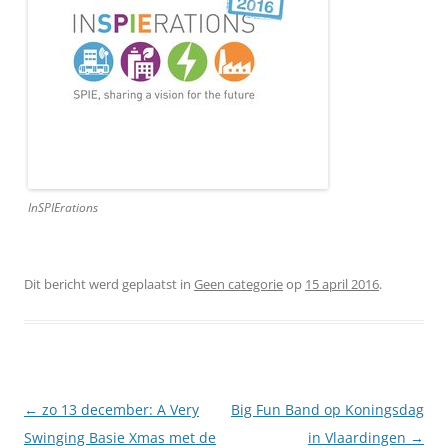
InSPIErations
Dit bericht werd geplaatst in
Geen categorie
op
15 april 2016
.
Berichtnavigatie
←
zo 13 december: A Very
Big Fun Band op Koningsdag
Swinging Basie Xmas met de
in Vlaardingen
→