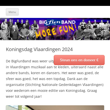
Ga
Big Fun Band
Blaast het dak er af!
naar
Menu
de
inhoud
Koningsdag Vlaardingen 2024
Steun ons en doneer €
De BigFunBand was weer uitgenodigd om Koningsdag 2024
in Vlaardingen muzikaal aan te kleden, uiteraard naast alle
andere bands, koren en dansers. Het weer was goed, de
sfeer was goed, het was een topdag. Dank aan de
organisatie (Stichting Nationale Gedenkdagen Vlaardingen)
voor wederom een mooie editie van Koningsdag. Graag
weer tot volgend jaar!